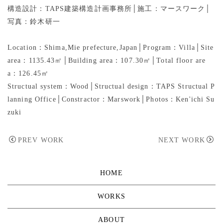
構造設計：TAPS建築構造計画事務所│施工：マースワーク│
写真：鈴木研一
Location：Shima,Mie prefecture,Japan
│
Program：Villa│
Site
area：1135.43㎡│
Building area：107.30㎡│
Total floor are
a：126.45㎡
Structual system：Wood│
Structual design：TAPS Structual P
lanning Office│
Constractor：Marswork
│
Photos：Ken'ichi Su
zuki
PREV WORK
NEXT WORK
HOME
WORKS
ABOUT