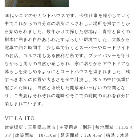
60代シニアのセカンドハウスです。今後仕事を縮小していく
中でこれからの自分達の居所にふさわしい場所を探すことか
ら始められました。数年かけて探した敷地は、青空と多くの
樹木に囲まれ自然あふれたすばらしい環境でした。大阪から
電車で約２時間半、少し車で行くとスーパーやロードサイド
のお店、ゴルフ場もある便利な所です。
プライバシーを守り
ながらも周りの自然が感じられ、家に居ながらアウトドアな
暮らしを楽しめるようにとコートハウスを望まれました。
残
すべき木々の位置や大きさを全て計測し、木々の中に慎重に
配された家は、自然と連続した開放感いっぱいの空間とな
り、ご夫妻はそれぞれの趣味やそこでの時間の流れを存分に
楽しまれています。
VILLA ITO
建築場所：三重県志摩市│主要
用途；別荘│敷地面積：1135.4
3㎡│建築面積：107.30㎡│延床面積：126.45㎡│構造：木造