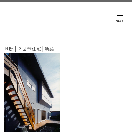
ＮＡＫＡＨＩＲＡ
ＡＲＣＨＩＴＥＣＴＳ
Ｎ邸│２世帯住宅│新築